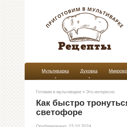
Перейти
к
контенту
Мультиварка
Духовка
Микрово
Готовим в мультиварке
»
Это интересно
Как быстро тронутьс
светофоре
Опубликовано:
23.10.2024