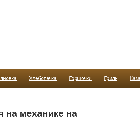
лновка
Хлебопечка
Горшочки
Гриль
Каз
я на механике на