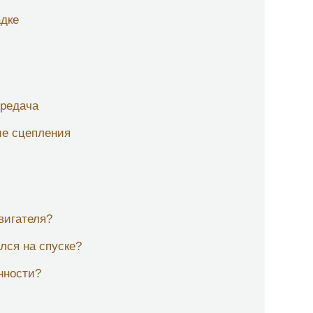
адке
ередача
ие сцепления
вигателя?
лся на спуске?
нности?