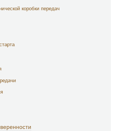
ической коробки передач
старта
я
ередачи
ия
уверенности