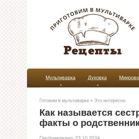
Перейти
к
контенту
Мультиварка
Духовка
Микрово
Готовим в мультиварке
»
Это интересно
Как называется сест
факты о родственни
Опубликовано:
23.10.2024