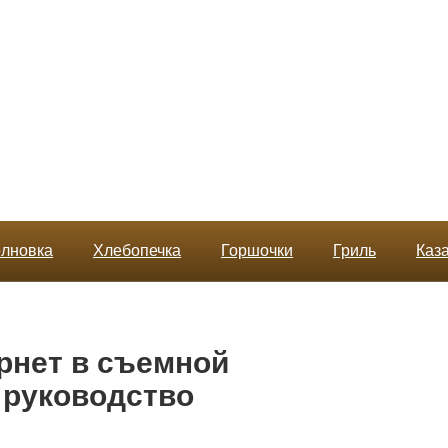
лновка
Хлебопечка
Горшочки
Гриль
Каз
рнет в съемной
 руководство