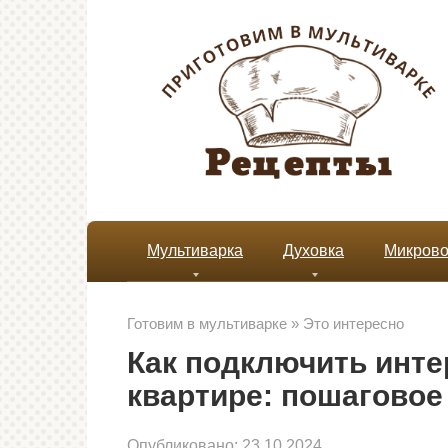
Перейти
к
контенту
Мультиварка
Духовка
Микрово
Готовим в мультиварке
»
Это интересно
Как подключить инте
квартире: пошаговое
Опубликовано:
23.10.2024