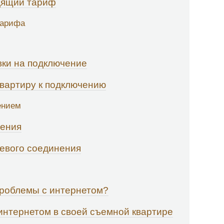
дящий тариф
тарифа
вки на подключение
квартиру к подключению
ением
чения
тевого соединения
проблемы с интернетом?
интернетом в своей съемной квартире