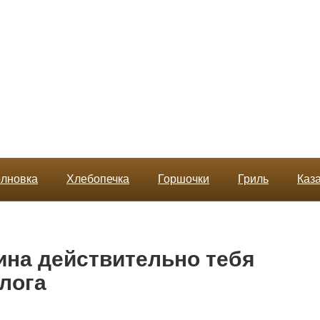
лновка
Хлебопечка
Горшочки
Гриль
Каз
чина действительно тебя
лога