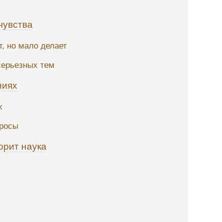
чувства
т, но мало делает
серьезных тем
ниях
х
просы
орит наука