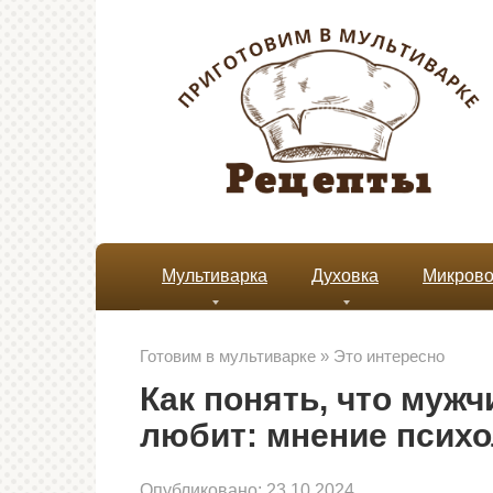
Перейти
к
контенту
Мультиварка
Духовка
Микрово
Готовим в мультиварке
»
Это интересно
Как понять, что муж
любит: мнение психо
Опубликовано:
23.10.2024