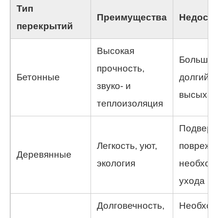
Тип
Преимущества
Недоста
перекрытий
Высокая
Большой
прочность,
Бетонные
долгий с
звуко- и
высыхан
теплоизоляция
Подверж
Легкость, уют,
поврежд
Деревянные
экология
необход
ухода
Долговечность,
Необход