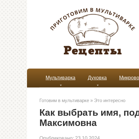
Перейти
к
контенту
Мультиварка
Духовка
Микрово
Готовим в мультиварке
»
Это интересно
Как выбрать имя, по
Максимовна
Опубликовано:
23.10.2024