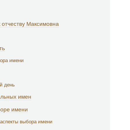
 отчеству Максимовна
ть
ора имени
й день
альных имен
боре имени
 аспекты выбора имени