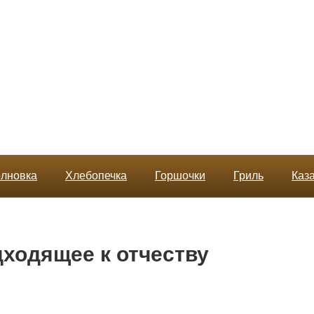
лновка
Хлебопечка
Горшочки
Гриль
Каз
дходящее к отчеству