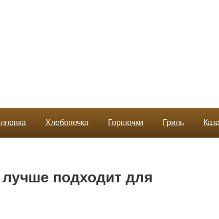
лновка
Хлебопечка
Горшочки
Гриль
Каз
 лучше подходит для