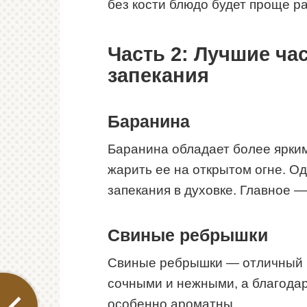
без кости блюдо будет проще ра
Часть 2: Лучшие ча
запекания
Баранина
Баранина обладает более ярким
жарить ее на открытом огне. О
запекания в духовке. Главное 
Свиные ребрышки
Свиные ребрышки — отличный в
сочными и нежными, а благода
особенно ароматны.