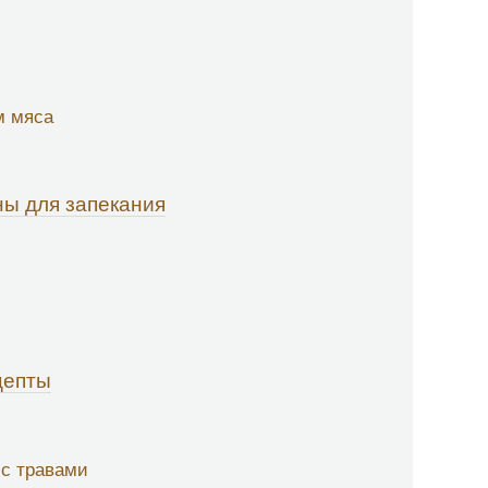
м мяса
ны для запекания
цепты
 с травами