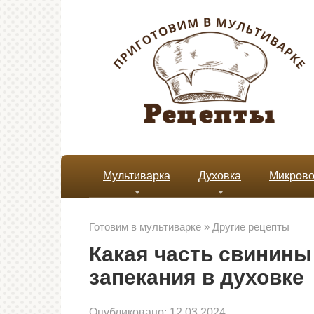
Перейти
к
контенту
Мультиварка
Духовка
Микрово
Готовим в мультиварке
»
Другие рецепты
Какая часть свинины
запекания в духовке
Опубликовано:
12.03.2024