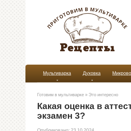
Перейти
к
контенту
Мультиварка
Духовка
Микрово
Готовим в мультиварке
»
Это интересно
Какая оценка в аттеста
экзамен 3?
Опубликовано:
23.10.2024