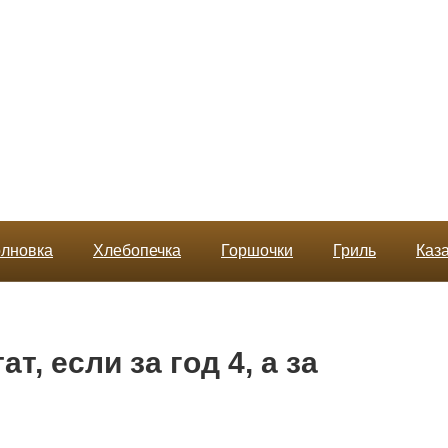
лновка
Хлебопечка
Горшочки
Гриль
Каз
т, если за год 4, а за