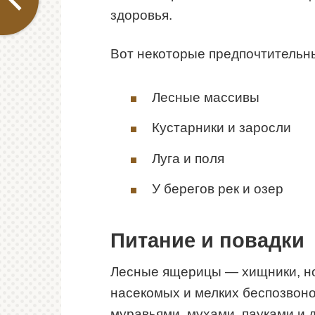
здоровья.
Вот некоторые предпочтительн
Лесные массивы
Кустарники и заросли
Луга и поля
У берегов рек и озер
Питание и повадки
Лесные ящерицы — хищники, но
насекомых и мелких беспозвоно
муравьями, мухами, пауками и 