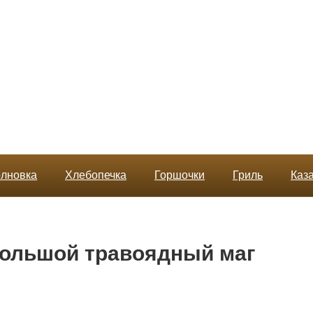
лновка
Хлебопечка
Горшочки
Гриль
Каз
большой травоядный маг