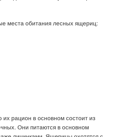
ые места обитания лесных ящериц:
 их рацион в основном состоит из
чных. Они питаются в основном
даже личинками. Ящерицы охотятся с