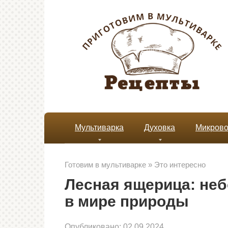
Перейти
к
контенту
Мультиварка
Духовка
Микрово
Готовим в мультиварке
»
Это интересно
Лесная ящерица: не
в мире природы
Опубликовано:
02.09.2024