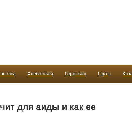
лновка
Хлебопечка
Горшочки
Гриль
Каз
ачит для аиды и как ее