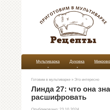
Перейти
к
контенту
Мультиварка
Духовка
Микрово
Готовим в мультиварке
»
Это интересно
Линда 27: что она зн
расшифровать
Опубликовано:
23.10.2024