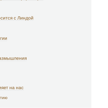
осится с Линдой
огии
размышления
ияет на нас
итию