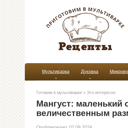
Перейти
к
контенту
Мультиварка
Духовка
Микрово
Готовим в мультиварке
»
Это интересно
Мангуст: маленький 
величественным ра
Опубликовано:
02.09.2024