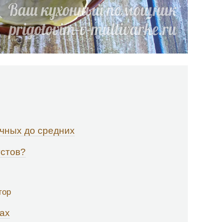
ечных до средних
устов?
тор
ах