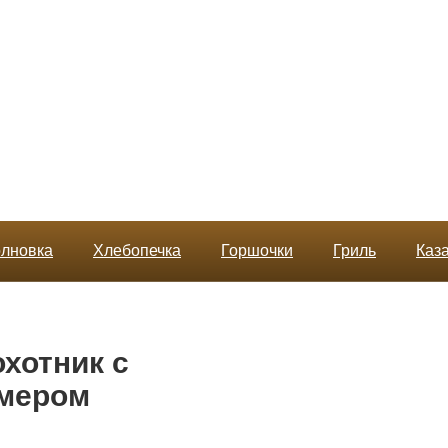
лновка
Хлебопечка
Горшочки
Гриль
Каз
охотник с
змером