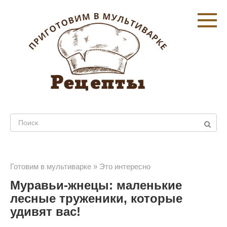
Перейти
к
контенту
Поиск:
Готовим в мультиварке
»
Это интересно
Муравьи-жнецы: маленькие
лесные труженики, которые
удивят вас!