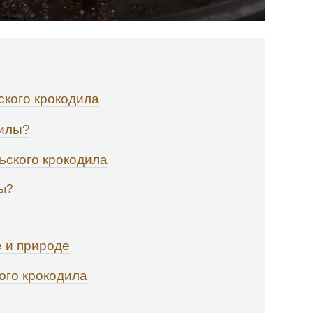
ского крокодила
дилы?
льского крокодила
лы?
е и природе
ого крокодила