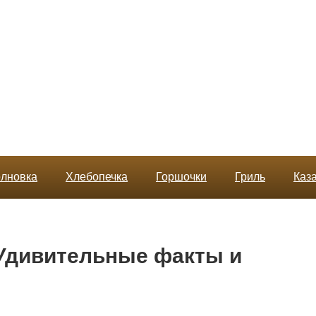
лновка
Хлебопечка
Горшочки
Гриль
Каз
 Удивительные факты и