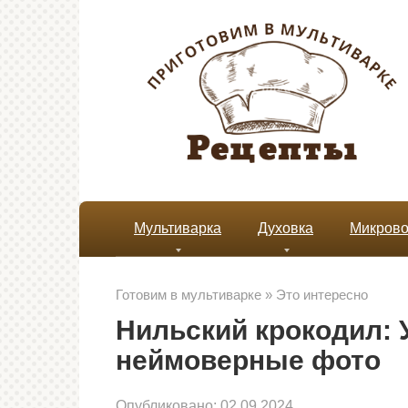
Перейти
к
контенту
Мультиварка
Духовка
Микрово
Готовим в мультиварке
»
Это интересно
Нильский крокодил:
неймоверные фото
Опубликовано:
02.09.2024