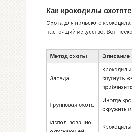
Как крокодилы охотят
Охота для нильского крокодила 
настоящий искусство. Вот неск
Метод охоты
Описание
Крокодилы 
Засада
спугнуть ж
приблизитс
Иногда кро
Групповая охота
окружить и
Использование
Крокодилы 
окружающей