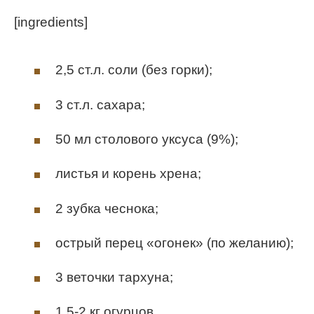
[ingredients]
2,5 ст.л. соли (без горки);
3 ст.л. сахара;
50 мл столового уксуса (9%);
листья и корень хрена;
2 зубка чеснока;
острый перец «огонек» (по желанию);
3 веточки тархуна;
1,5-2 кг огурцов.