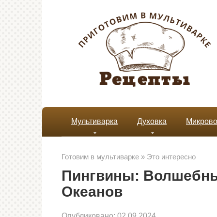
Перейти
к
контенту
Мультиварка
Духовка
Микрово
Готовим в мультиварке
»
Это интересно
Пингвины: Волшебны
Океанов
Опубликовано:
02.09.2024