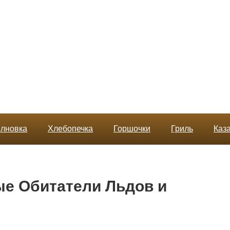
лновка
Хлебопечка
Горшочки
Гриль
Каз
е Обитатели Льдов и