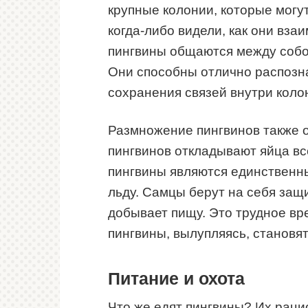
крупные колонии, которые могу
когда-либо видели, как они вза
пингвины общаются между собо
Они способны отлично распознав
сохранения связей внутри коло
Размножение пингвинов также 
пингвинов откладывают яйца вс
пингвины являются единственны
льду. Самцы берут на себя защи
добывает пищу. Это трудное вр
пингвины, вылупляясь, становя
Питание и охота
Что же едят пингвины? Их раци