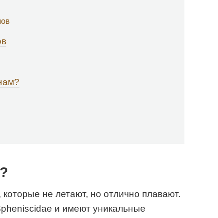
нов
ов
нам?
ы?
 которые не летают, но отлично плавают.
pheniscidae и имеют уникальные