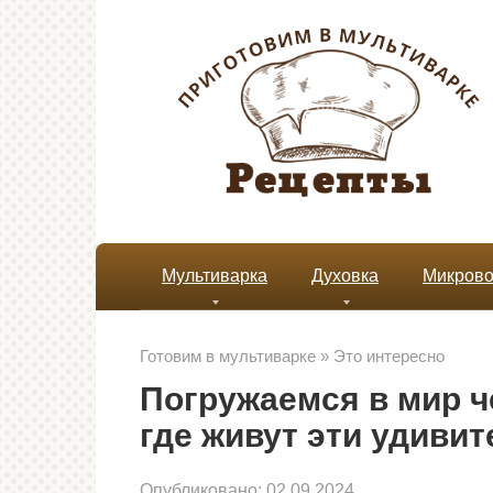
Перейти
к
контенту
Мультиварка
Духовка
Микрово
Готовим в мультиварке
»
Это интересно
Погружаемся в мир 
где живут эти удиви
Опубликовано:
02.09.2024