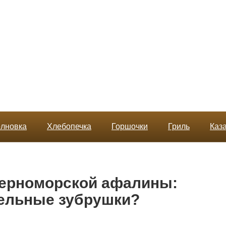
лновка
Хлебопечка
Горшочки
Гриль
Каз
черноморской афалины:
тельные зубрушки?