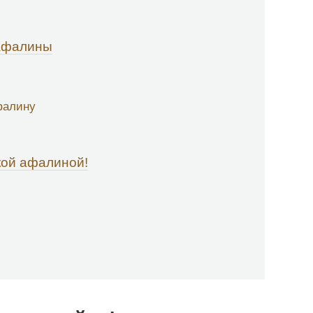
 афалины
фалину
кой афалиной!