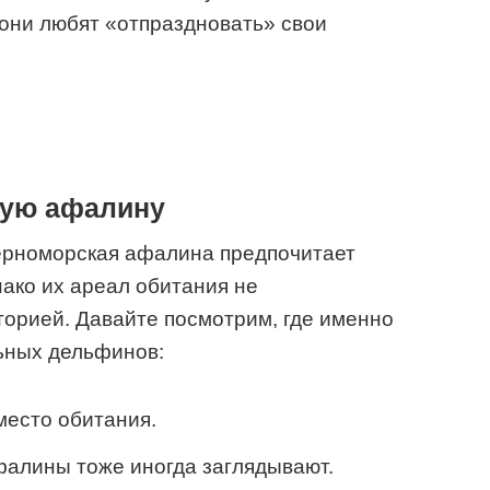
 они любят «отпраздновать» свои
кую афалину
черноморская афалина предпочитает
ако их ареал обитания не
торией. Давайте посмотрим, где именно
ьных дельфинов:
место обитания.
фалины тоже иногда заглядывают.