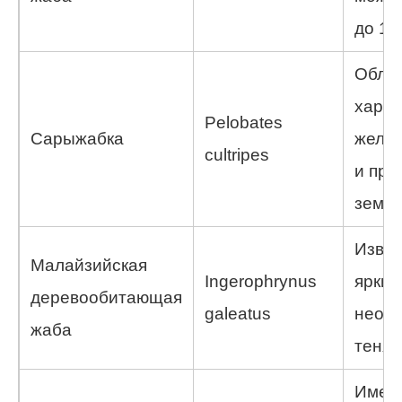
до 15
Обла
харак
Pelobates
Сарыжабка
желто
cultripes
и пря
земле
Извес
Малайзийская
Ingerophrynus
ярким
деревообитающая
galeatus
необ
жаба
теням
Имее