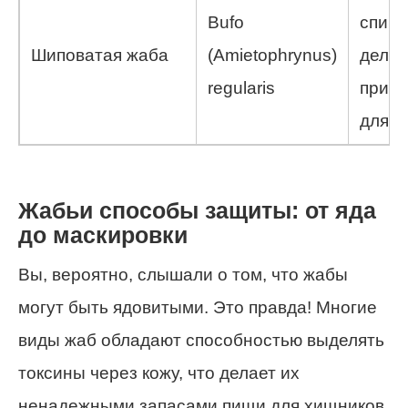
Bufo
спине
Шиповатая жаба
(Amietophrynus)
делае
regularis
привл
для х
Жабьи способы защиты: от яда
до маскировки
Вы, вероятно, слышали о том, что жабы
могут быть ядовитыми. Это правда! Многие
виды жаб обладают способностью выделять
токсины через кожу, что делает их
ненадежными запасами пищи для хищников.