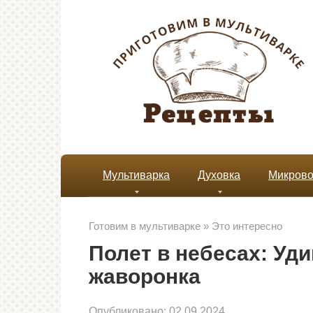
Перейти
к
контенту
Мультиварка
Духовка
Микрово
Готовим в мультиварке
»
Это интересно
Полет в небесах: Уд
жаворонка
Опубликовано:
02.09.2024