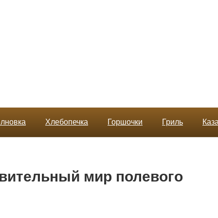
лновка
Хлебопечка
Горшочки
Гриль
Каз
ивительный мир полевого