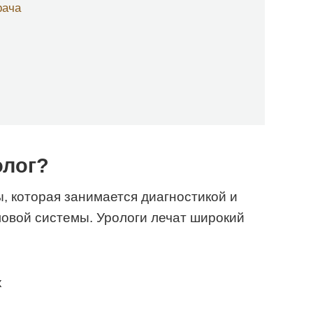
рача
олог?
ы, которая занимается диагностикой и
овой системы. Урологи лечат широкий
х