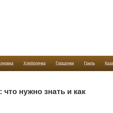
лновка
Хлебопечка
Горшочки
Гриль
Каз
 что нужно знать и как