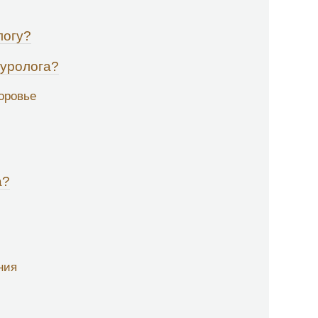
логу?
 уролога?
оровье
а?
ния