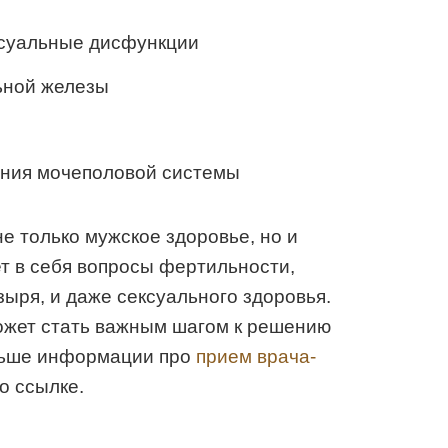
ксуальные дисфункции
ьной железы
ания мочеполовой системы
не только мужское здоровье, но и
т в себя вопросы фертильности,
ыря, и даже сексуального здоровья.
ожет стать важным шагом к решению
льше информации про
прием врача-
о ссылке.