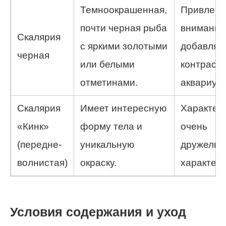
Темноокрашенная,
Привлека
почти черная рыба
внимание
Скалярия
с яркими золотыми
добавляе
черная
или белыми
контраст 
отметинами.
аквариум.
Скалярия
Имеет интересную
Характер
«Кинк»
форму тела и
очень
(передне-
уникальную
дружелю
волнистая)
окраску.
характер
Условия содержания и уход