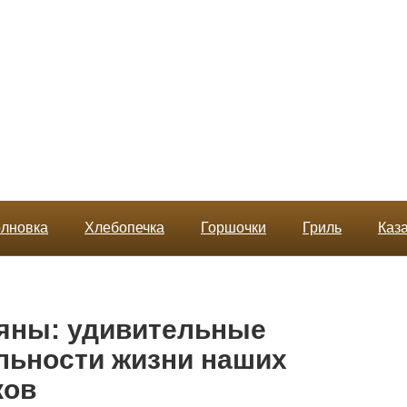
лновка
Хлебопечка
Горшочки
Гриль
Каз
ьяны: удивительные
льности жизни наших
ков