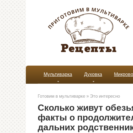
Перейти
к
контенту
Мультиварка
Духовка
Микрово
Готовим в мультиварке
»
Это интересно
Сколько живут обез
факты о продолжите
дальних родственни