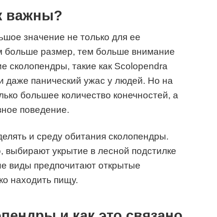
к важны?
шое значение не только для ее
м больше размер, тем больше внимание
е сколопендры, такие как Scolopendra
 и даже панический ужас у людей. Но на
лько большее количество конечностей, а
вное поведение.
делять и среду обитания сколопендры.
о, выбирают укрытие в лесной подстилке
ные виды предпочитают открытые
гко находить пищу.
пендры и как это связано