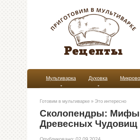
Перейти
к
контенту
Мультиварка
Духовка
Микрово
Готовим в мультиварке
»
Это интересно
Сколопендры: Мифы 
Древесных Чудовищ
Опубликовано:
02.09.2024