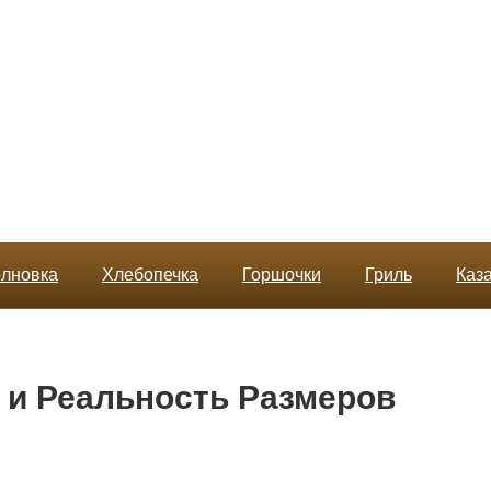
лновка
Хлебопечка
Горшочки
Гриль
Каз
и Реальность Размеров