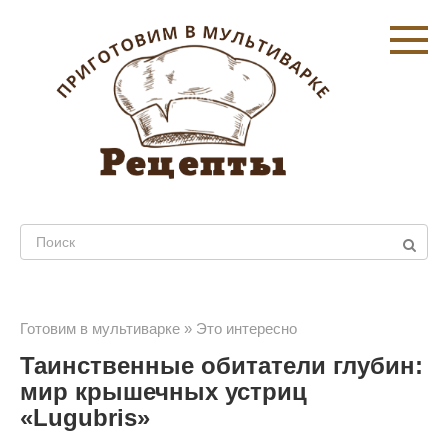
Перейти
к
контенту
Поиск:
Готовим в мультиварке
»
Это интересно
Таинственные обитатели глубин:
мир крышечных устриц
«Lugubris»