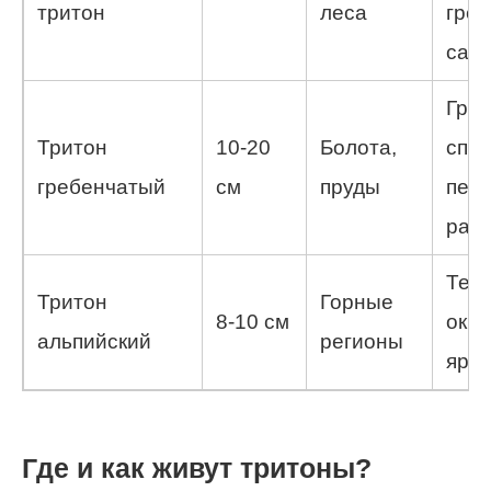
тритон
леса
греб
сам
Греб
Тритон
10-20
Болота,
спин
гребенчатый
см
пруды
пер
раз
Тем
Тритон
Горные
8-10 см
окра
альпийский
регионы
ярки
Где и как живут тритоны?