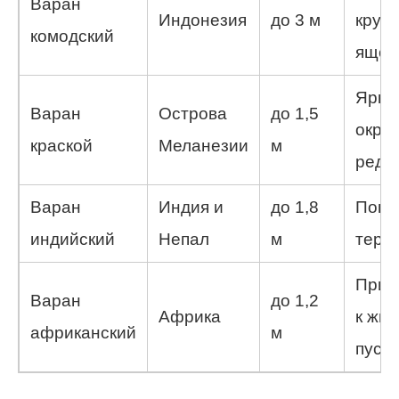
Варан
Индонезия
до 3 м
круп
комодский
ящер
Ярко
Варан
Острова
до 1,5
окра
краской
Меланезии
м
редк
Варан
Индия и
до 1,8
Попу
индийский
Непал
м
терр
Прис
Варан
до 1,2
Африка
к жиз
африканский
м
пуст