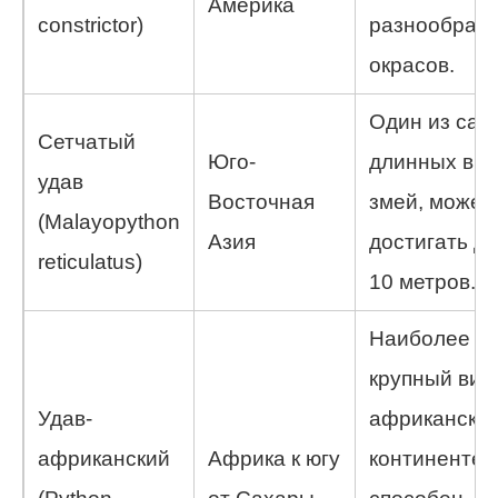
Америка
constrictor)
разнообраз
окрасов.
Один из сам
Сетчатый
Юго-
длинных вид
удав
Восточная
змей, может
(Malayopython
Азия
достигать до
reticulatus)
10 метров.
Наиболее
крупный вид
Удав-
африканско
африканский
Африка к югу
континенте,