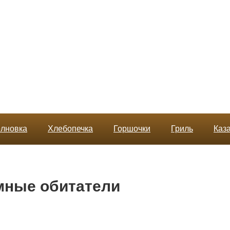
лновка
Хлебопечка
Горшочки
Гриль
Каз
мные обитатели