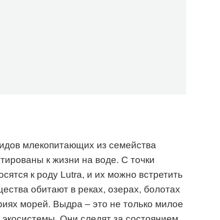
идов млекопитающих из семейства
тированы к жизни на воде. С точки
сятся к роду Lutra, и их можно встретить
щества обитают в реках, озерах, болотах
иях морей. Выдра – это не только милое
 экосистемы. Они следят за состоянием