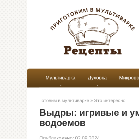
Перейти
к
контенту
Мультиварка
Духовка
Микрово
Готовим в мультиварке
»
Это интересно
Выдры: игривые и у
водоемов
Опубликовано:
02.09.2024