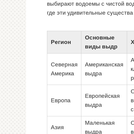
выбирают водоемы с чистой вод
где эти удивительные существ
Основные
Регион
виды выдр
А
Северная
Американская
к
Америка
выдра
р
О
Европейская
Европа
в
выдра
с
Маленькая
О
Азия
выдра
в