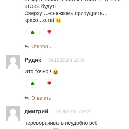
ШОКЕ будут!
Сверху…»снежком» припудрить…
красо…о.та!
Ответить
Рудик
04.12.2018 в 18:03
Это точно !
Ответить
дмитрий
14.06.2019 в 09:21
переворачивать неудобно всё