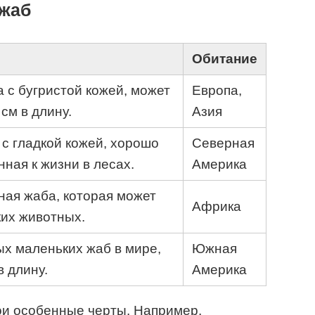
 жаб
Обитание
 с бугристой кожей, может
Европа,
 см в длину.
Азия
с гладкой кожей, хорошо
Северная
ная к жизни в лесах.
Америка
ная жаба, которая может
Африка
ких животных.
ых маленьких жаб в мире,
Южная
в длину.
Америка
ои особенные черты. Например,