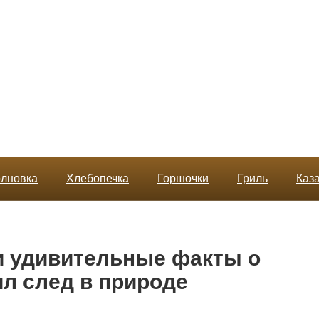
лновка
Хлебопечка
Горшочки
Гриль
Каз
и удивительные факты о
ил след в природе