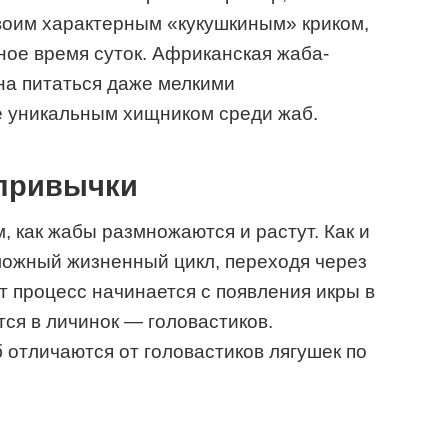
воим характерным «кукушкиным» криком,
ое время суток. Африканская жаба-
бна питаться даже мелкими
ё уникальным хищником среди жаб.
 привычки
, как жабы размножаются и растут. Как и
ложный жизненный цикл, переходя через
т процесс начинается с появления икры в
тся в личинок — головастиков.
 отличаются от головастиков лягушек по