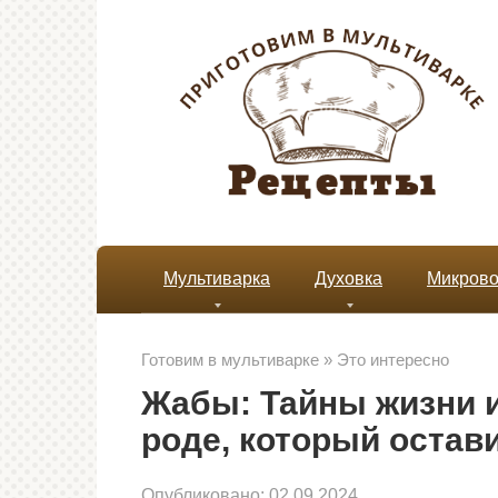
Перейти
к
контенту
Мультиварка
Духовка
Микрово
Готовим в мультиварке
»
Это интересно
Жабы: Тайны жизни 
роде, который остав
Опубликовано:
02.09.2024