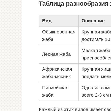
Таблица разнообразия
Вид
Описание
Обыкновенная
Крупная жаба
жаба
достигать 10
Мелкая жаба 
Лесная жаба
приспособлен
Африканская
Крупная хищ
жаба-мясник
поедать мел
Пигмейская
Одна из сам
жаба
всего 2-3 см 
Каждый из этих видов имеет св