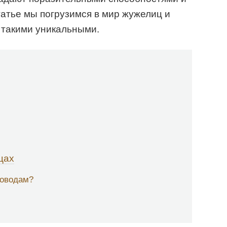
татье мы погрузимся в мир жужелиц и
в такими уникальными.
цах
доводам?