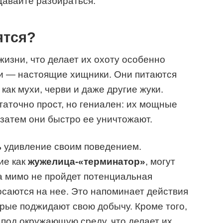
Давайте разбираться.
ятся?
изни, что делает их охоту особенно
ки — настоящие хищники. Они питаются
ак мухи, черви и даже другие жуки.
аточно прост, но гениален: их мощные
 затем они быстро ее уничтожают.
 удивление своим поведением.
ие как
жужелица-«терминатор»
, могут
ка мимо не пройдет потенциальная
осаются на нее. Это напоминает действия
орые поджидают свою добычу. Кроме того,
под окружающую среду, что делает их