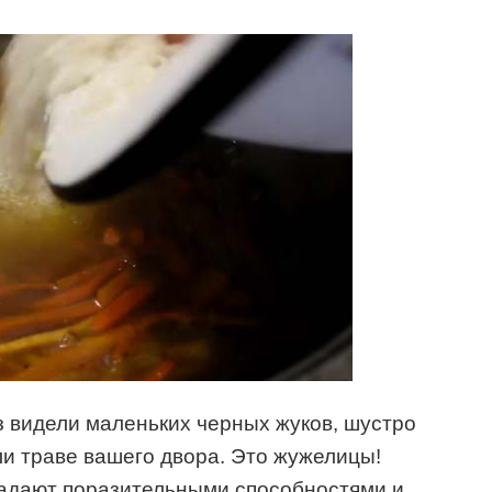
аз видели маленьких черных жуков, шустро
ли траве вашего двора. Это жужелицы!
адают поразительными способностями и