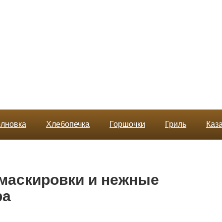
лновка
Хлебопечка
Горшочки
Гриль
Каз
маскировки и нежные
ра