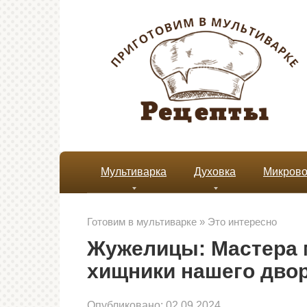
Перейти
к
контенту
Мультиварка
Духовка
Микрово
Готовим в мультиварке
»
Это интересно
Жужелицы: Мастера 
хищники нашего дво
Опубликовано:
02.09.2024