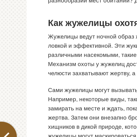
разнообразии мест обитаний? 
Как жужелицы охот
Жужелицы ведут ночной образ ж
ловкой и эффективной. Эти жу
различными насекомыми, такие к
Механизм охоты у жужелиц дост
челюсти захватывают жертву, а
Сами жужелицы могут вызывать
Например, некоторые виды, так
замирать на месте и ждать, по
жертва. Затем они внезапно бр
хищников в дикой природе, кот
жужелицы могут маскироваться 