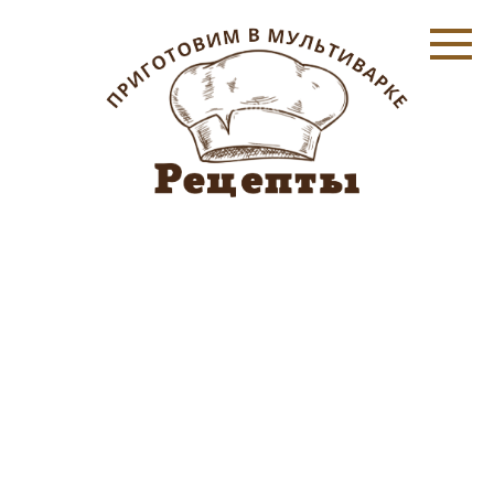
Перейти
к
контенту