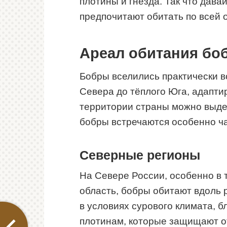
плотины и гнёзда. Так что дава
предпочитают обитать по всей 
Ареал обитания бо
Бобры вселились практически в
Севера до тёплого Юга, адапти
территории страны можно выдел
бобры встречаются особенно ча
Северные регионы
На Севере России, особенно в т
область, бобры обитают вдоль р
в условиях сурового климата, 
плотинам, которые защищают от