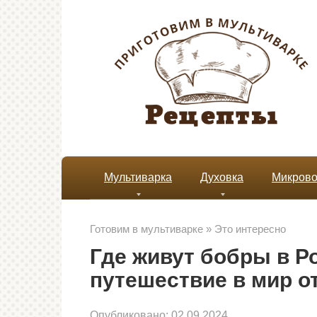
Перейти
к
контенту
Мультиварка
Духовка
Микрово
Готовим в мультиварке
»
Это интересно
Где живут бобры в Р
путешествие в мир о
Опубликовано:
02.09.2024