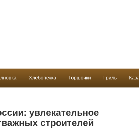
лновка
Хлебопечка
Горшочки
Гриль
Каз
оссии: увлекательное
тважных строителей