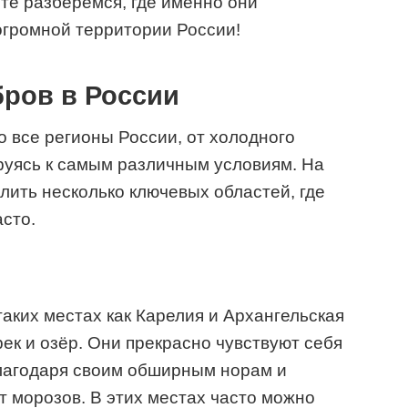
йте разберемся, где именно они
огромной территории России!
бров в России
о все регионы России, от холодного
руясь к самым различным условиям. На
ить несколько ключевых областей, где
сто.
аких местах как Карелия и Архангельская
ек и озёр. Они прекрасно чувствуют себя
благодаря своим обширным норам и
 морозов. В этих местах часто можно