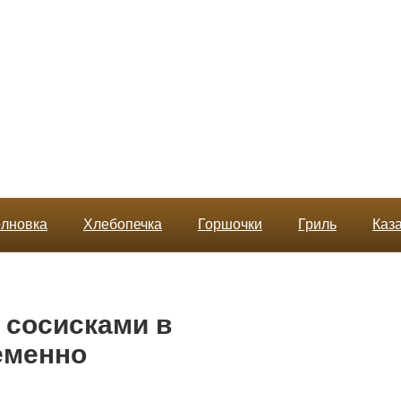
лновка
Хлебопечка
Горшочки
Гриль
Каз
с сосисками в
еменно