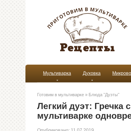
Перейти
к
контенту
Мультиварка
Духовка
Микрово
Готовим в мультиварке
»
Блюда "Дуэты"
Легкий дуэт: Гречка 
мультиварке одновр
Опубликовано:
11.07.2019