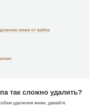
далению жижи от вейпа
налами
па так сложно удалить?
собам удаления жижи, давайте