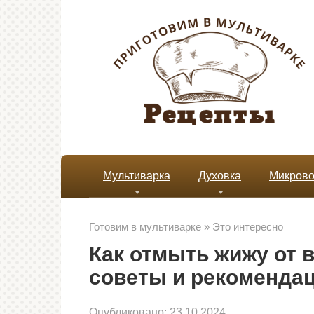
Перейти
к
контенту
Мультиварка
Духовка
Микрово
Готовим в мультиварке
»
Это интересно
Как отмыть жижу от 
советы и рекоменда
Опубликовано:
23.10.2024