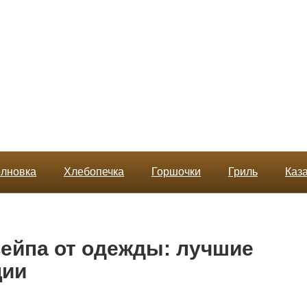
лновка
Хлебопечка
Горшочки
Гриль
Каз
вейпа от одежды: лучшие
ции