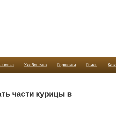
лновка
Хлебопечка
Горшочки
Гриль
Каз
ать части курицы в