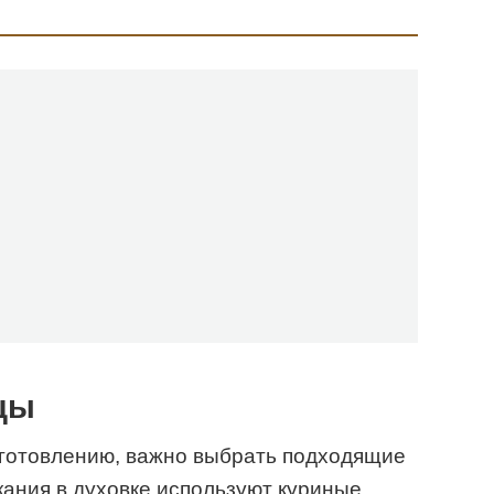
цы
риготовлению, важно выбрать подходящие
кания в духовке используют куриные