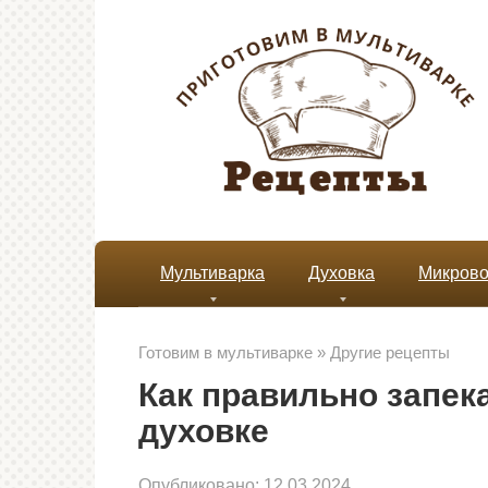
Перейти
к
контенту
Мультиварка
Духовка
Микрово
Готовим в мультиварке
»
Другие рецепты
Как правильно запек
духовке
Опубликовано:
12.03.2024