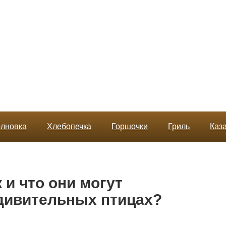
лновка
Хлебопечка
Горшочки
Гриль
Каз
 и что они могут
удивительных птицах?