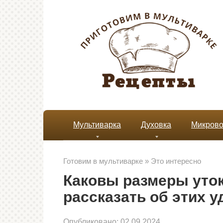
Перейти
к
контенту
Мультиварка
Духовка
Микрово
Готовим в мультиварке
»
Это интересно
Каковы размеры уток
рассказать об этих 
Опубликовано:
02.09.2024