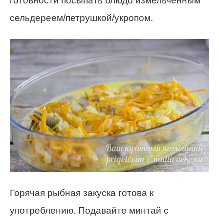
готовности посыпать блюдо измельченным
сельдереем/петрушкой/укропом.
Горячая рыбная закуска готова к
употреблению. Подавайте минтай с