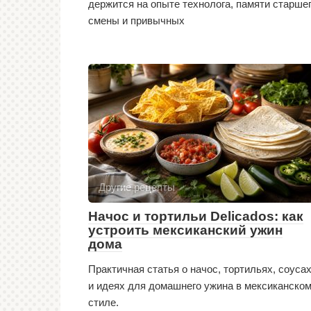
держится на опыте технолога, памяти старше
смены и привычных
Другие рецепты
Начос и тортильи Delicados: как
устроить мексиканский ужин
дома
Практичная статья о начос, тортильях, соуса
и идеях для домашнего ужина в мексиканско
стиле.