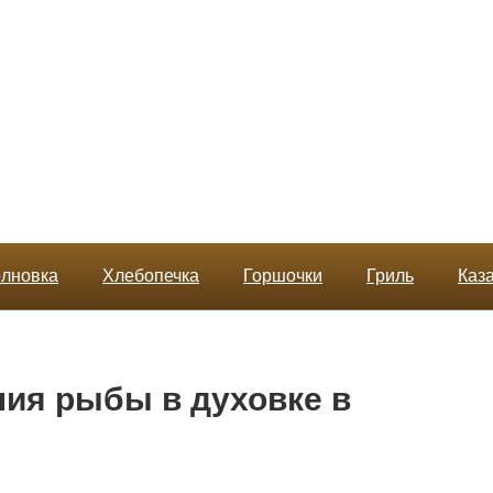
лновка
Хлебопечка
Горшочки
Гриль
Каз
ия рыбы в духовке в