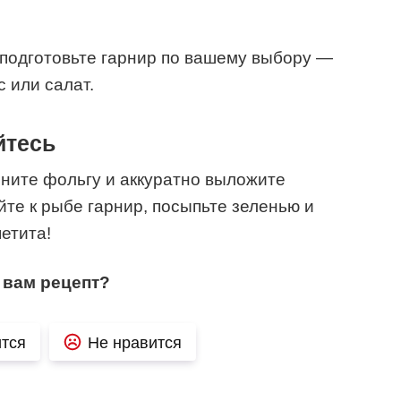
, подготовьте гарнир по вашему выбору —
 или салат.
йтесь
рните фольгу и аккуратно выложите
йте к рыбе гарнир, посыпьте зеленью и
етита!
 вам рецепт?
тся
Не нравится