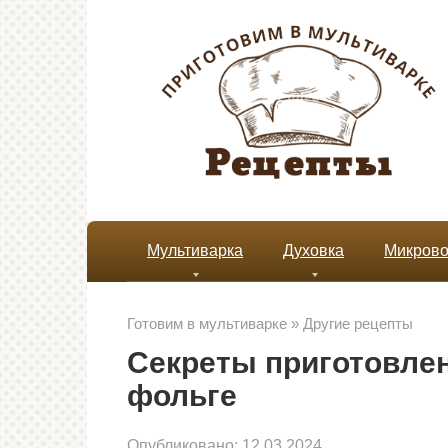
Перейти
к
контенту
Мультиварка
Духовка
Микрово
Готовим в мультиварке
»
Другие рецепты
Секреты приготовлен
фольге
Опубликовано:
12.03.2024