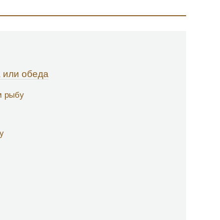
 или обеда
м рыбу
у