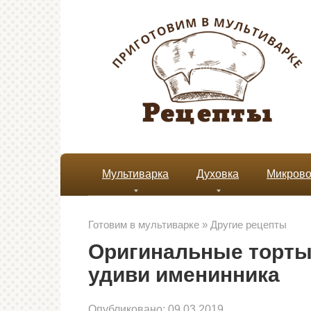
Перейти
к
контенту
Мультиварка
Духовка
Микрово
Готовим в мультиварке
»
Другие рецепты
Оригинальные торты
удиви именинника
Опубликовано:
09.03.2019