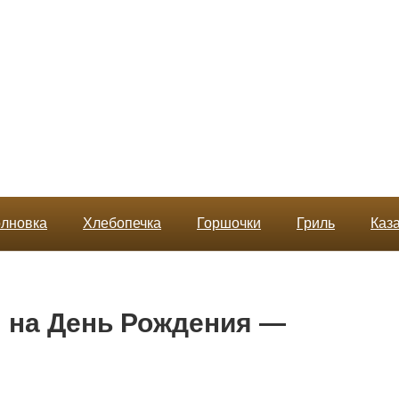
лновка
Хлебопечка
Горшочки
Гриль
Каз
 на День Рождения —