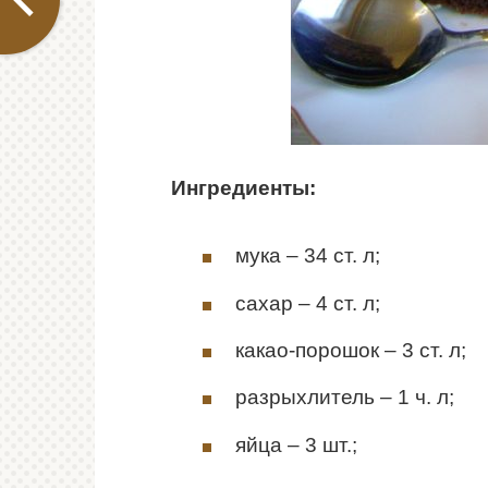
Ингредиенты:
мука – 34 ст. л;
сахар – 4 ст. л;
какао-порошок – 3 ст. л;
разрыхлитель – 1 ч. л;
яйца – 3 шт.;