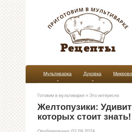
Перейти
к
контенту
Мультиварка
Духовка
Микрово
Готовим в мультиварке
»
Это интересно
Желтопузики: Удивит
которых стоит знать!
Опубликовано:
02.09.2024