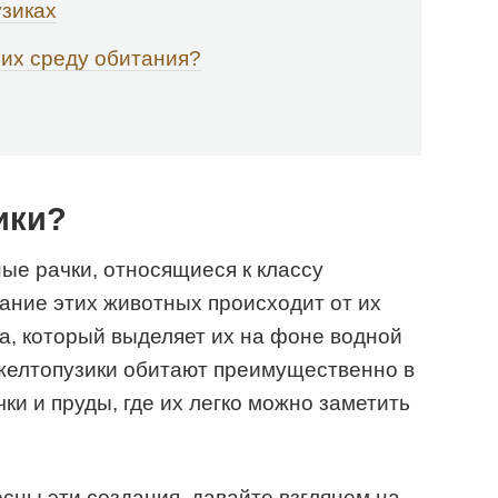
зиках
 их среду обитания?
ики?
ые рачки, относящиеся к классу
ание этих животных происходит от их
та, который выделяет их на фоне водной
 желтопузики обитают преимущественно в
чки и пруды, где их легко можно заметить
есны эти создания, давайте взглянем на