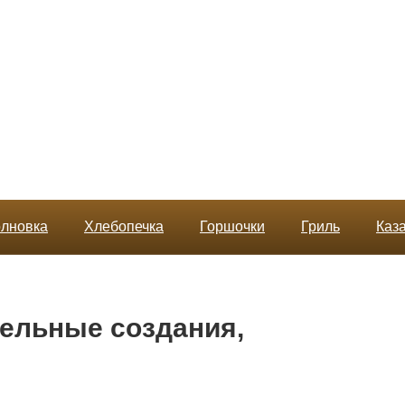
лновка
Хлебопечка
Горшочки
Гриль
Каз
ельные создания,