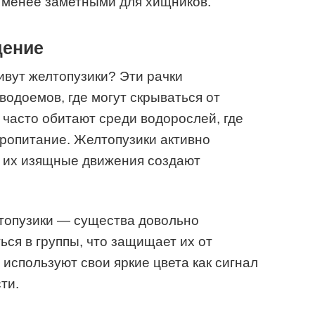
 менее заметными для хищников.
дение
ивут желтопузики? Эти рачки
водоемов, где могут скрываться от
 часто обитают среди водорослей, где
пропитание. Желтопузики активно
а их изящные движения создают
лтопузики — существа довольно
ься в группы, что защищает их от
используют свои яркие цвета как сигнал
ти.