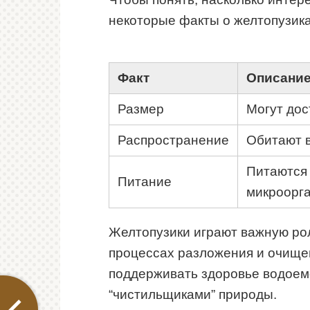
некоторые факты о желтопузика
Факт
Описани
Размер
Могут дос
Распространение
Обитают в
Питаются 
Питание
микроорг
Желтопузики играют важную рол
процессах разложения и очищен
поддерживать здоровье водоем
“чистильщиками” природы.