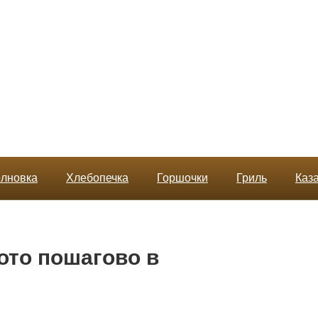
лновка
Хлебопечка
Горшочки
Гриль
Каз
ото пошагово в