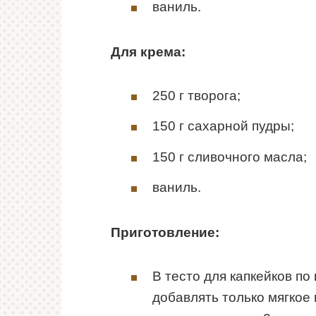
ваниль.
Для крема:
250 г творога;
150 г сахарной пудры;
150 г сливочного масла;
ваниль.
Приготовление:
В тесто для капкейков п
добавлять только мягкое