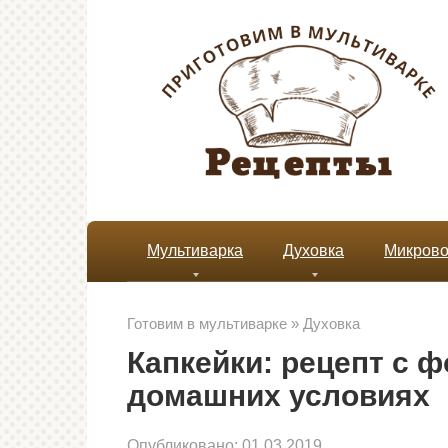
Перейти
к
контенту
Мультиварка
Духовка
Микрово
Готовим в мультиварке
»
Духовка
Капкейки: рецепт с ф
домашних условиях
Опубликовано:
01.03.2019