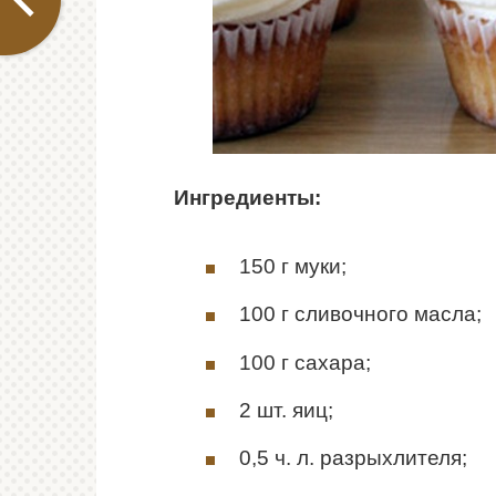
Ингредиенты:
150 г муки;
100 г сливочного масла;
100 г сахара;
2 шт. яиц;
0,5 ч. л. разрыхлителя;