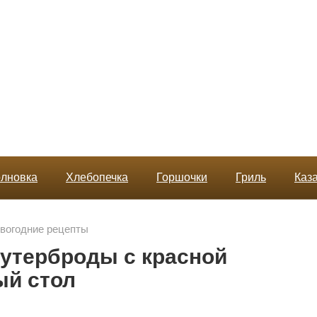
лновка
Хлебопечка
Горшочки
Гриль
Каз
вогодние рецепты
утерброды с красной
ый стол