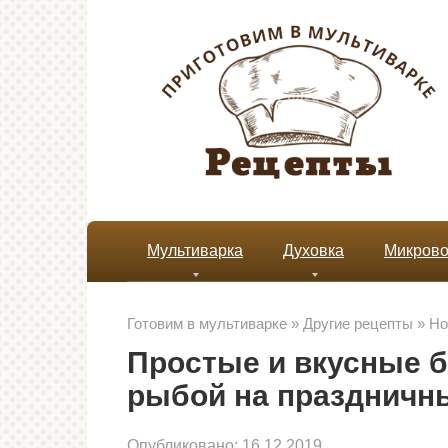
Перейти
к
контенту
Мультиварка
Духовка
Микрово
Готовим в мультиварке
»
Другие рецепты
»
Но
Простые и вкусные б
рыбой на праздничн
Опубликовано:
16.12.2019