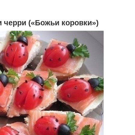
.
 черри («Божьи коровки»)